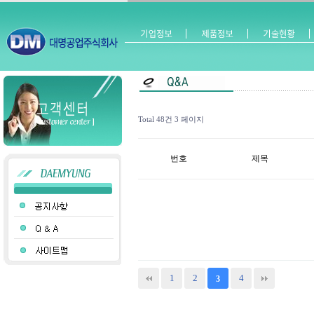
Total 48건
3 페이지
번호
제목
1
2
4
3