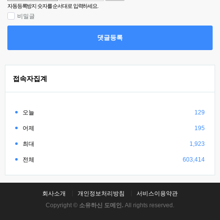
자동등록방지 숫자를 순서대로 입력하세요.
비밀글
댓글등록
접속자집계
오늘
129
어제
195
최대
1,923
전체
603,414
회사소개
개인정보처리방침
서비스이용약관
Copyright ©
소유하신 도메인.
All rights reserved.